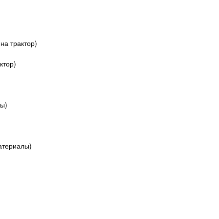
на трактор)
ктор)
ны)
материалы)