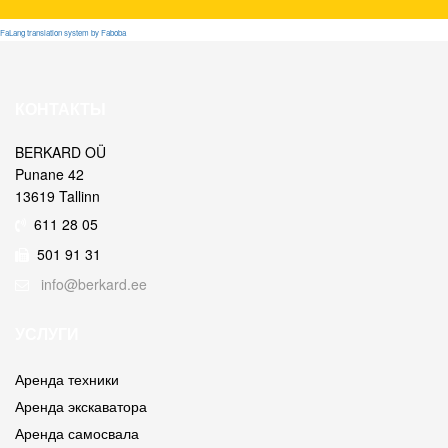
FaLang translation system by Faboba
КОНТАКТЫ
BERKARD OÜ
Punane 42
13619 Tallinn
611 28 05
501 91 31
info@berkard.ee
УСЛУГИ
Аренда техники
Аренда экскаватора
Аренда самосвала